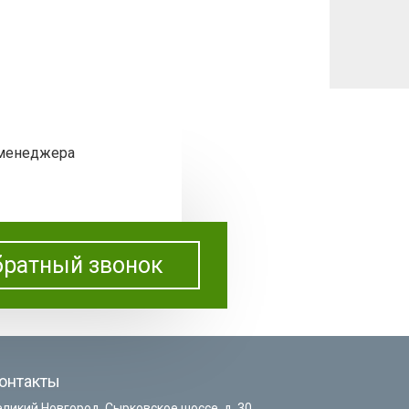
 менеджера
ратный звонок
онтакты
еликий Новгород, Сырковское шоссе, д. 30