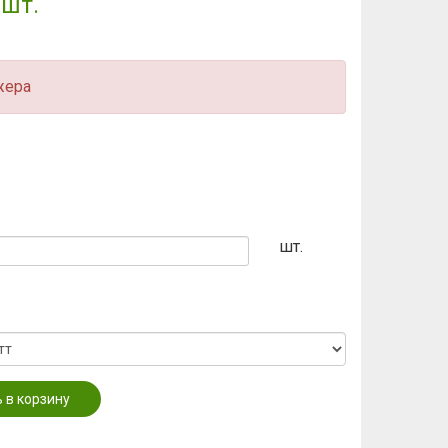
 шт.
жера
шт.
 в корзину